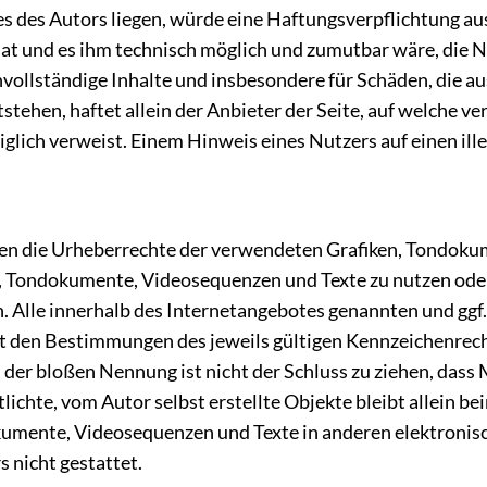
des Autors liegen, würde eine Haftungsverpflichtung aussc
at und es ihm technisch möglich und zumutbar wäre, die Nu
 unvollständige Inhalte und insbesondere für Schäden, die 
tehen, haftet allein der Anbieter der Seite, auf welche ve
diglich verweist. Einem Hinweis eines Nutzers auf einen il
ionen die Urheberrechte der verwendeten Grafiken, Tondok
en, Tondokumente, Videosequenzen und Texte zu nutzen oder
 Alle innerhalb des Internetangebotes genannten und ggf
 den Bestimmungen des jeweils gültigen Kennzeichenrecht
 der bloßen Nennung ist nicht der Schluss zu ziehen, dass
lichte, vom Autor selbst erstellte Objekte bleibt allein be
umente, Videosequenzen und Texte in anderen elektronisc
 nicht gestattet.