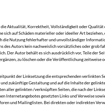
ie Aktualität, Korrektheit, Vollständigkeit oder Qualität 
 sich auf Schäden materieller oder ideeller Art beziehen,
h die Nutzung fehlerhafter und unvollständiger Informati
s des Autors kein nachweislich vorsätzliches oder grob fah
ch. Der Autor behält es sich ausdrücklich vor, Teile der 
gänzen, zu löschen oder die Veröffentlichung zeitweise od
eitpunkt der Linksetzung die entsprechenden verlinkten Sei
le und zukünftige Gestaltung und auf die Inhalte der gelin
lten aller gelinkten /verknüpften Seiten, die nach der Lin
igenen Internetangebotes gesetzten Links und Verweise sow
ren und Mailinglisten. Bei direkten oder indirekten Verwe