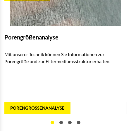
Porengrößenanalyse
E
Mit unserer Technik können Sie Informationen zur
To
Porengröße und zur Filtermediumsstruktur erhalten.
an
PORENGRÖSSENANALYSE