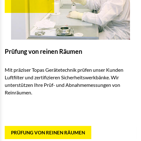
Prüfung von reinen Räumen
P
Mit präziser Topas Gerätetechnik prüfen unser Kunden
Im
Luftfilter und zertifizieren Sicherheitswerkbänke. Wir
DE
unterstützen Ihre Prüf- und Abnahmemessungen von
Di
Reinräumen.
Öl
Ab
PRÜFUNG VON REINEN RÄUMEN