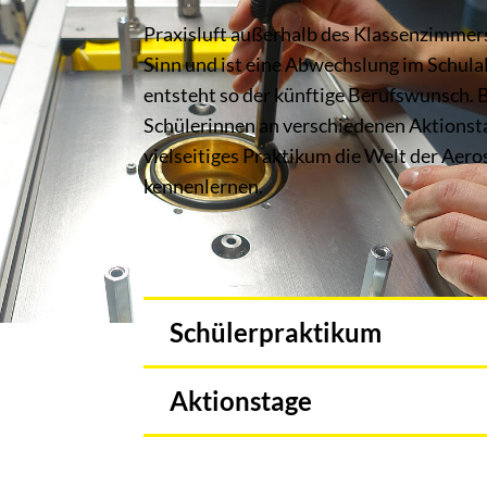
Praxisluft außerhalb des Klassenzimmer
Sinn und ist eine Abwechslung im Schulall
entsteht so der künftige Berufswunsch. 
Schülerinnen an verschiedenen Aktionst
vielseitiges Praktikum die Welt der Aer
kennenlernen.
Schülerpraktikum
Aktionstage