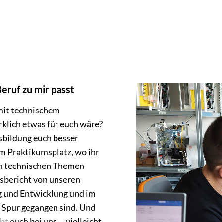
eruf zu mir passt
mit technischem
rklich etwas für euch wäre?
sbildung euch besser
em Praktikumsplatz, wo ihr
an technischen Themen
sbericht von unseren
ng und Entwicklung und im
e Spur gegangen sind. Und
bt
euch bei uns ... vielleicht