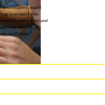
s zu schnuppern, macht
tag. In einigen Fällen
Bei uns können Schüler und
agen oder über ein
osole und
Partikel