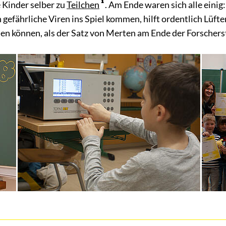
 Kinder selber zu
Teilchen
. Am Ende waren sich alle eini
gefährliche Viren ins Spiel kommen, hilft ordentlich Lüfte
len können, als der Satz von Merten am Ende der Forscher