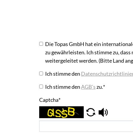
Die Topas GmbH hat ein international
zu gewährleisten. Ich stimme zu, da
weitergeleitet werden. (Bitte Land an
Ich stimme den
Datenschutzrichtlinie
Ich stimme den
AGB's
zu.
*
Captcha
*