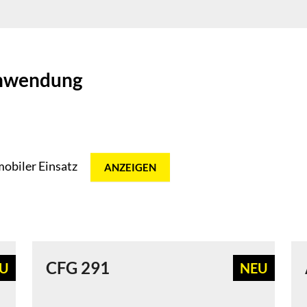
anwendung
mobiler Einsatz
CFG 291
U
NEU