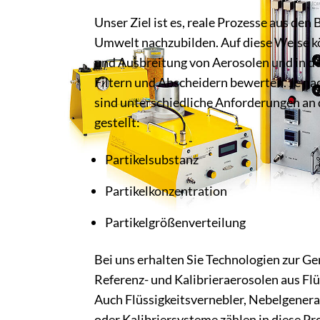
Unser Ziel ist es, reale Prozesse aus den
Umwelt nachzubilden. Auf diese Weise k
und Ausbreitung von Aerosolen und in der
Filtern und Abscheidern bewerten. Je n
sind unterschiedliche Anforderungen an 
gestellt:
Partikelsubstanz
Partikelkonzentration
Partikelgrößenverteilung
Bei uns erhalten Sie Technologien zur Ge
Referenz- und Kalibrieraerosolen aus Flü
Auch Flüssigkeitsvernebler, Nebelgenera
oder Kalibriersysteme zählen in diese Pr