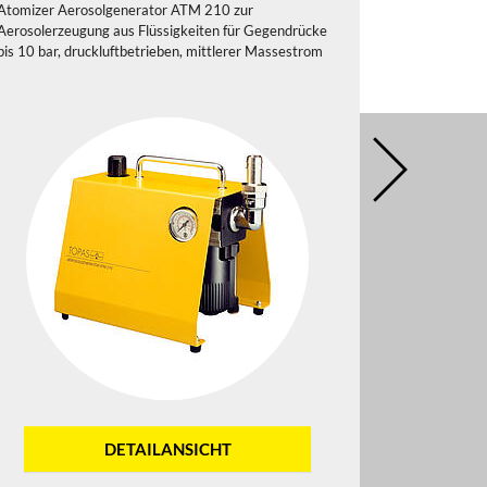
Atomizer Aerosolgenerator ATM 210 zur
Atomizer Ae
Aerosolerzeugung aus Flüssigkeiten für Gegendrücke
Aerosolerzeu
bis 10 bar, druckluftbetrieben, mittlerer Massestrom
bis 10 bar, 
DETAILANSICHT