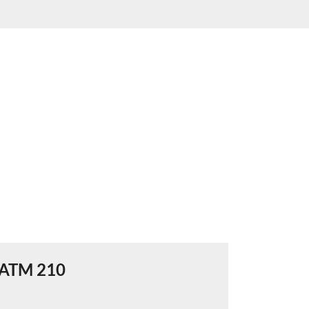
ATM 210
ATM 2