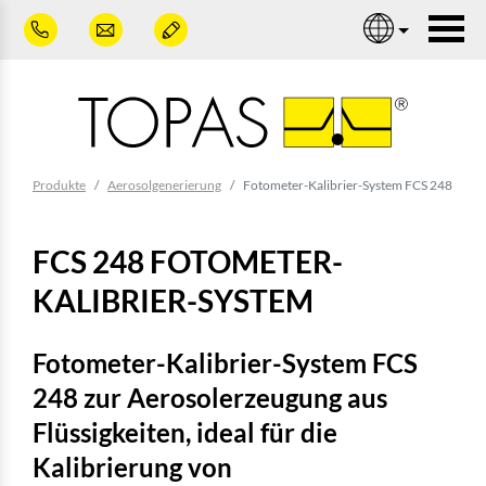
Zum Hauptinhalt springen
Nav
Sie sind hier:
Produkte
Aerosolgenerierung
Fotometer-Kalibrier-System FCS 248
FCS 248 FOTOMETER-
KALIBRIER-SYSTEM
Fotometer-Kalibrier-System FCS
248 zur Aerosolerzeugung aus
Flüssigkeiten, ideal für die
Kalibrierung von