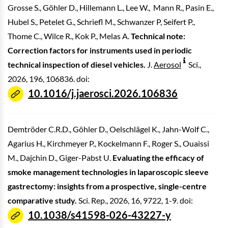
Grosse S., Göhler D., Hillemann L., Lee W., Mann R., Pasin E.,
Hubel S., Petelet G., Schriefl M., Schwanzer P, Seifert P.,
Thome C., Wilce R., Kok P., Melas A.
Technical note:
Correction factors for instruments used in periodic
technical inspection of diesel vehicles.
J.
Aerosol
Sci.,
2026, 196, 106836. doi:
10.1016/j.jaerosci.2026.106836
Demtröder C.R.D., Göhler D., Oelschlägel K., Jahn-Wolf C.,
Agarius H., Kirchmeyer P., Kockelmann F., Roger S., Ouaissi
M., Dajchin D., Giger-Pabst U.
Evaluating the efficacy of
smoke management technologies in laparoscopic sleeve
gastrectomy: insights from a prospective, single-centre
comparative study.
Sci. Rep., 2026, 16, 9722, 1-9. doi:
10.1038/s41598-026-43227-y