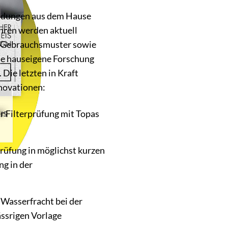
findungen aus dem Hause
hren werden aktuell
 Gebrauchsmuster sowie
se hauseigene Forschung
 Die letzten in Kraft
novationen:
r Filterprüfung mit Topas
rüfung in möglichst kurzen
g in der
Wasserfracht bei der
ässrigen Vorlage