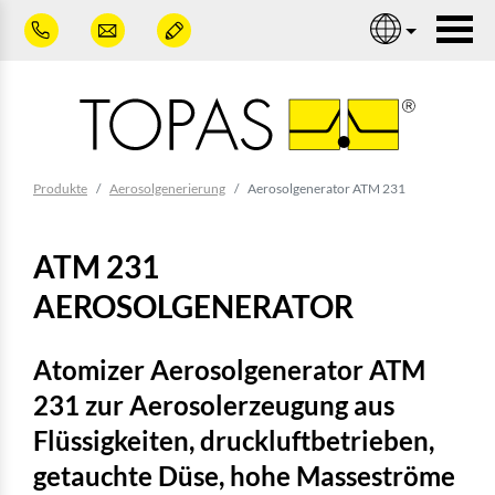
Zum Hauptinhalt springen
Nav
Sie sind hier:
Produkte
Aerosolgenerierung
Aerosolgenerator ATM 231
ATM 231
AEROSOLGENERATOR
Atomizer Aerosolgenerator ATM
231 zur Aerosolerzeugung aus
Flüssigkeiten, druckluftbetrieben,
getauchte Düse, hohe Masseströme