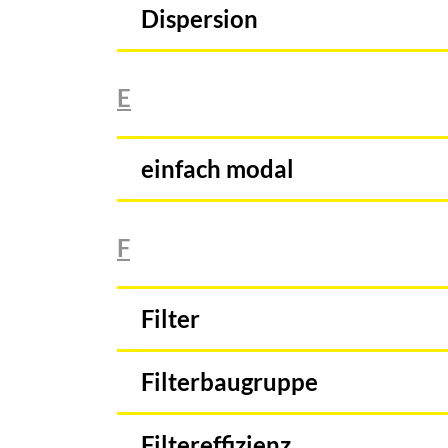
Dispersion
E
einfach modal
F
Filter
Filterbaugruppe
Filtereffizienz