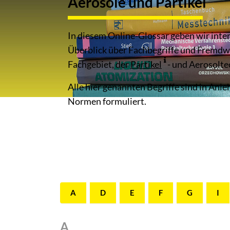
Aerosole und Partikel
In diesem Online-Glossar geben wir inte
Überblick über Fachbegriffe und Fremdw
Fachgebiet, der
Partikel
- und Aerosolte
Alle hier genannten Begriffe sind in Anl
Normen formuliert.
A
D
E
F
G
I
A