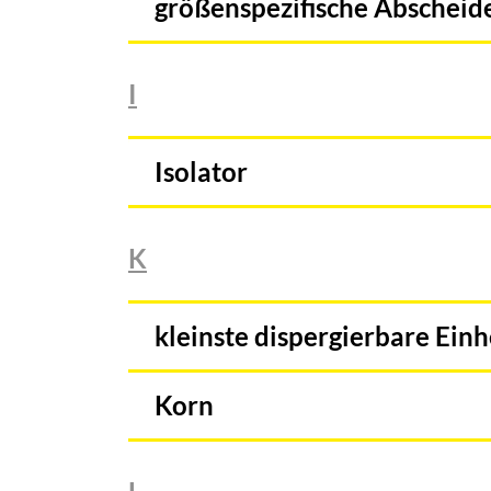
größenspezifische Abscheid
I
Isolator
K
kleinste dispergierbare Einh
Korn