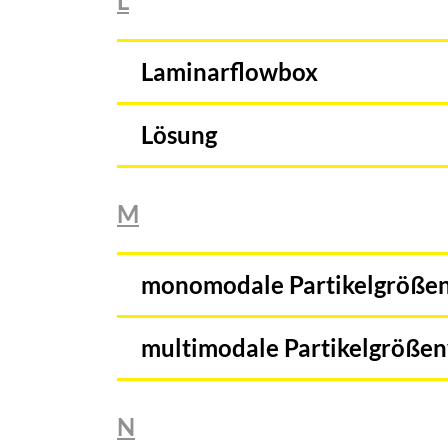
L
Laminarflowbox
Lösung
M
monomodale Partikelgrößen
multimodale Partikelgrößen
N