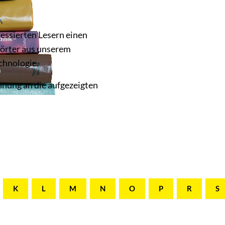
ressierten Lesern einen
örter aus unserem
chnologie.
ehnung an die aufgezeigten
K
L
M
N
O
P
R
S