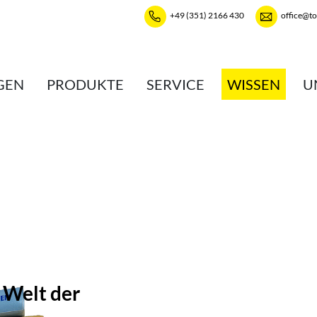
+49 (351) 2166 430
office@t
GEN
PRODUKTE
SERVICE
WISSEN
U
 Welt der