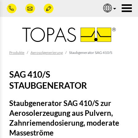
Zum Hauptinhalt springen
Nav
Sie sind hier:
Produkte
Aerosolgenerierung
Staubgenerator SAG 410/S
SAG 410/S
STAUBGENERATOR
Staubgenerator SAG 410/S zur
Aerosolerzeugung aus Pulvern,
Zahnriemendosierung, moderate
Masseströme