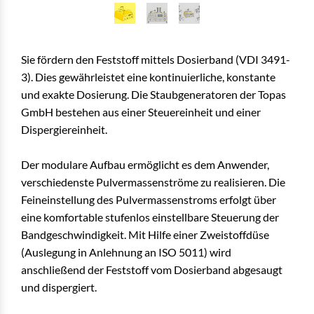
Solid Aerosol Generator SAG 410
Solid Aerosol Generator SAG 410
Solid Aerosol Generator SAG 410 mit
Dispergiereinheiten
Sie fördern den Feststoff mittels Dosierband (VDI 3491-
3). Dies gewährleistet eine kontinuierliche, konstante
und exakte Dosierung. Die Staubgeneratoren der Topas
GmbH bestehen aus einer Steuereinheit und einer
Dispergiereinheit.
Der modulare Aufbau ermöglicht es dem Anwender,
verschiedenste Pulvermassenströme zu realisieren. Die
Feineinstellung des Pulvermassenstroms erfolgt über
eine komfortable stufenlos einstellbare Steuerung der
Bandgeschwindigkeit. Mit Hilfe einer Zweistoffdüse
(Auslegung in Anlehnung an ISO 5011) wird
anschließend der Feststoff vom Dosierband abgesaugt
und dispergiert.