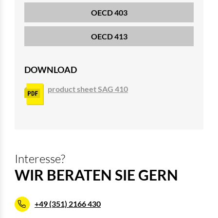
OECD 403
OECD 413
DOWNLOAD
product sheet SAG 410
Interesse?
WIR BERATEN SIE GERN
+49 (351) 2166 430