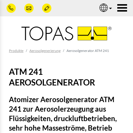
Zum Hauptinhalt springen
Nav
Sie sind hier:
Produkte
Aerosolgenerierung
Aerosolgenerator ATM 241
ATM 241
AEROSOLGENERATOR
Atomizer Aerosolgenerator ATM
241 zur Aerosolerzeugung aus
Flüssigkeiten, druckluftbetrieben,
sehr hohe Masseströme, Betrieb