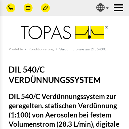
Zum Hauptinhalt springen
Nav
Sie sind hier:
Produkte
Konditionierung
Verdünnungssystem DIL 540/C
DIL 540/C
VERDÜNNUNGSSYSTEM
DIL 540/C Verdünnungssystem zur
geregelten, statischen Verdünnung
(1:100) von Aerosolen bei festem
Volumenstrom (28,3 L/min), digitale