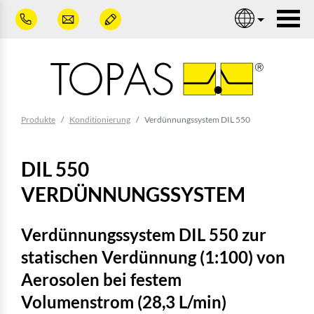
Zum Hauptinhalt springen
Nav
Sie sind hier:
Produkte
Konditionierung
Verdünnungssystem DIL 550
DIL 550
VERDÜNNUNGSSYSTEM
Verdünnungssystem DIL 550 zur
statischen Verdünnung (1:100) von
Aerosolen bei festem
Volumenstrom (28,3 L/min)