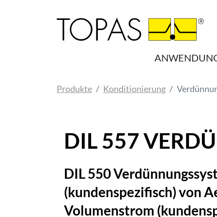
Zum Hauptinhalt springen
ANWENDUN
Sie sind hier:
Produkte
Konditionierung
Verdünnun
DIL 557 VER
DIL 550 Verdünnungssyst
(kundenspezifisch) von A
Volumenstrom (kundenspe