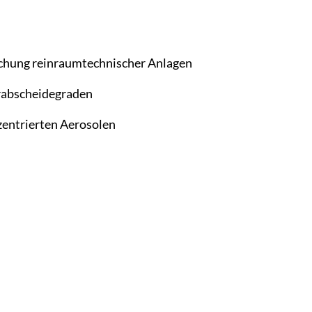
hung reinraumtechnischer Anlagen
rabscheidegraden
entrierten Aerosolen