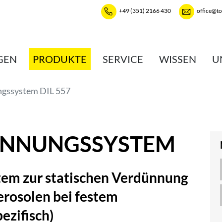
+49 (351) 2166 430
office@t
GEN
PRODUKTE
SERVICE
WISSEN
U
gssystem DIL 557
DÜNNUNGSSYSTEM
em zur statischen Verdünnung
erosolen bei festem
zifisch)