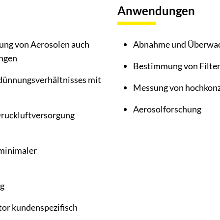
Anwendungen
ung von Aerosolen auch
Abnahme und Überwac
ungen
Bestimmung von Filte
dünnungsverhältnisses mit
Messung von hochkonz
Aerosolforschung
 Druckluftversorgung
 minimaler
ig
or kundenspezifisch