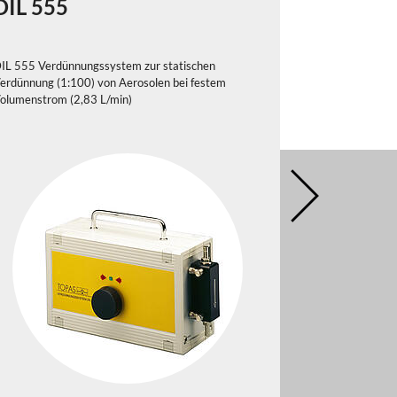
DIL 555
DIL 553
IL 555 Verdünnungssystem zur statischen
DIL 553 Verdün
erdünnung (1:100) von Aerosolen bei festem
Verdünnung (1:
olumenstrom (2,83 L/min)
festem Volumen