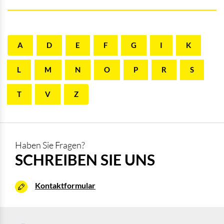
A
D
E
F
G
I
K
L
M
N
O
P
R
S
T
V
Z
Haben Sie Fragen?
SCHREIBEN SIE UNS
Kontaktformular