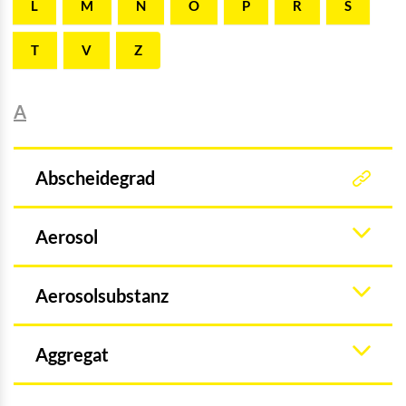
L
M
N
O
P
R
S
T
V
Z
A
Abscheidegrad
Aerosol
Aerosolsubstanz
Aggregat