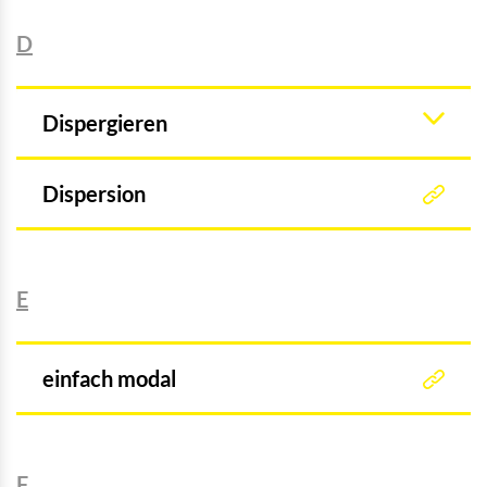
D
Dispergieren
Dispersion
E
einfach modal
F