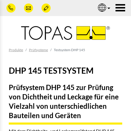
Zum Hauptinhalt springen
Nav
Sie sind hier:
Produkte
Prüfsysteme
Testsystem DHP 145
DHP 145 TESTSYSTEM
Prüfsystem DHP 145 zur Prüfung
von Dichtheit und Leckage für eine
Vielzahl von unterschiedlichen
Bauteilen und Geräten
Mit dem Dichtheits- und Leckageprüfstand DHP 145