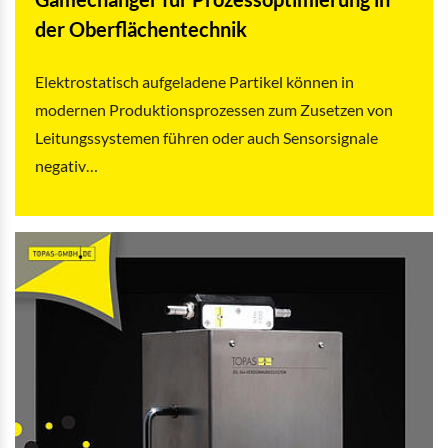
der Oberflächentechnik
Elektrostatisch aufgeladene Partikel können in
modernen Produktionsprozessen zum Zusetzen von
Leitungssystemen führen oder auch Sensorsignale
negativ…