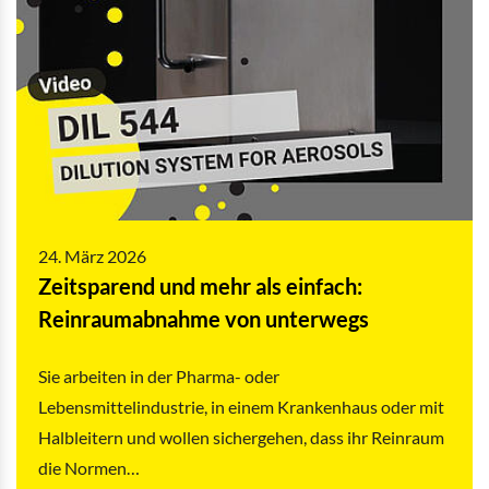
24. März 2026
Zeitsparend und mehr als einfach:
Reinraumabnahme von unterwegs
Sie arbeiten in der Pharma- oder
Lebensmittelindustrie, in einem Krankenhaus oder mit
Halbleitern und wollen sichergehen, dass ihr Reinraum
die Normen…