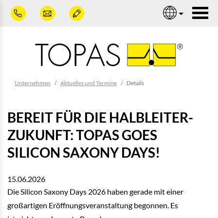
Zum Hauptinhalt springen
Nav
Sie sind hier:
Unternehmen
Aktuelles und Termine
Details
BEREIT FÜR DIE HALBLEITER-
ZUKUNFT: TOPAS GOES
SILICON SAXONY DAYS!
15.06.2026
Die Silicon Saxony Days 2026 haben gerade mit einer
großartigen Eröffnungsveranstaltung begonnen. Es