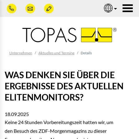
Zum Hauptinhalt springen
Nav
Sie sind hier:
Unternehmen
Aktuelles und Termine
Details
WAS DENKEN SIE ÜBER DIE
ERGEBNISSE DES AKTUELLEN
ELITENMONITORS?
18.09.2025
Keine 24 Stunden Vorbereitungszeit hatten wir, um
den Besuch des ZDF-Morgenmagazins zu dieser