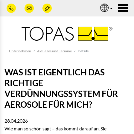
Zum Hauptinhalt springen
Nav
Sie sind hier:
Unternehmen
Aktuelles und Termine
Details
WAS IST EIGENTLICH DAS
RICHTIGE
VERDÜNNUNGSSYSTEM FÜR
AEROSOLE FÜR MICH?
28.04.2026
Wie man so schön sagt – das kommt darauf an. Sie