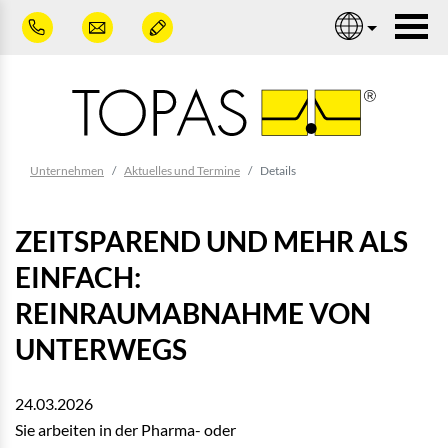
Zum Hauptinhalt springen
Nav
Sie sind hier:
Unternehmen
Aktuelles und Termine
Details
ZEITSPAREND UND MEHR ALS
EINFACH:
REINRAUMABNAHME VON
UNTERWEGS
24.03.2026
Sie arbeiten in der Pharma- oder