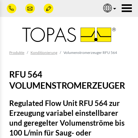
Zum Hauptinhalt springen
Nav
Sie sind hier:
Produkte
Konditionierung
Volumenstromerzeuger RFU 564
RFU 564
VOLUMENSTROMERZEUGER
Regulated Flow Unit RFU 564 zur
Erzeugung variabel einstellbarer
und geregelter Volumenströme bis
100 L/min für Saug- oder