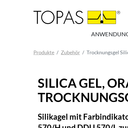
Zum Hauptinhalt springen
ANWENDUN
Sie sind hier:
Produkte
Zubehör
Trocknungsgel Sili
SILICA GEL, O
TROCKNUNGS
Silikagel mit Farbindika
570/H und DDU 570/L zum