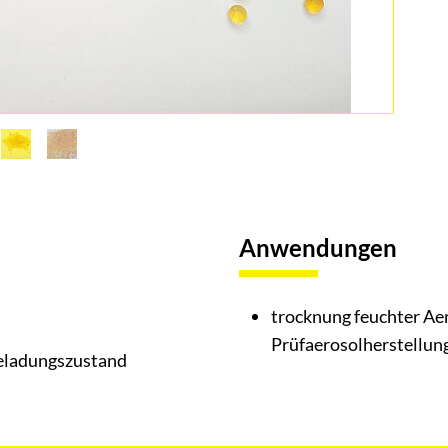
Anwendungen
trocknung feuchter Aer
Prüfaerosolherstellun
Beladungszustand