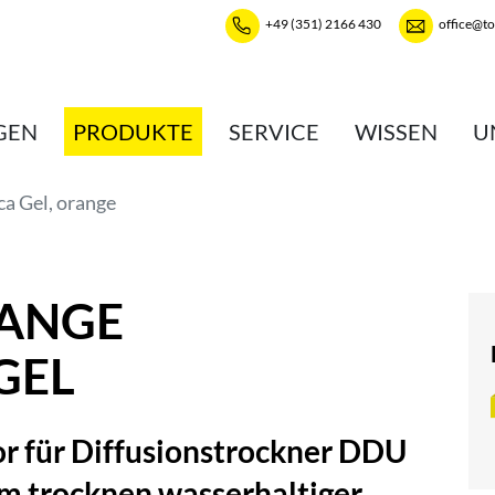
+49 (351) 2166 430
office@t
GEN
PRODUKTE
SERVICE
WISSEN
U
ca Gel, orange
RANGE
GEL
tor für Diffusionstrockner DDU
 trocknen wasserhaltiger