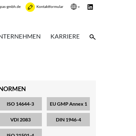
opas-gmbh.de
Kontaktformular
NTERNEHMEN
KARRIERE
NORMEN
ISO 14644-3
EU GMP Annex 1
VDI 2083
DIN 1946-4
ISO 21501-4