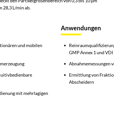
eckt den Partikelgrößenbereich von 0,3 bis 10 µm
 28,3 L/min ab.
Anwendungen
tationären und mobilen
Reinraumqualifizierung
GMP Annex 1 und VDI
romerzeugung
Abnahmemessungen v
ntuitivbedienbare
Ermittlung von Frakti
Abscheidern
dienung mit mehrlagigen