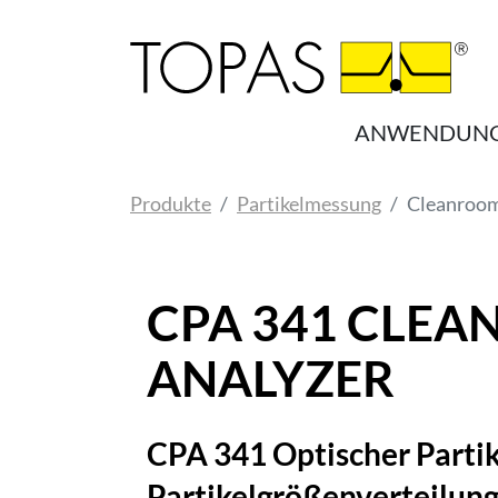
Zum Hauptinhalt springen
ANWENDUN
Sie sind hier:
Produkte
Partikelmessung
Cleanroom
CPA 341 CLEA
ANALYZER
CPA 341 Optischer Partik
Partikelgrößenverteilun