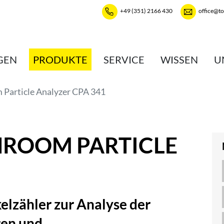
+49 (351) 2166 430
office@t
GEN
PRODUKTE
SERVICE
WISSEN
U
 Particle Analyzer CPA 341
NROOM PARTICLE
elzähler zur Analyse der
gen und